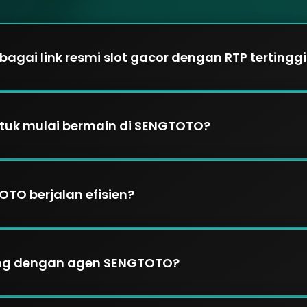
ai link resmi slot gacor dengan RTP tertinggi
ermainannya dengan teknologi terbaru dan menyetel m
erikan peluang kemenangan yang lebih optimal bagi seti
tuk mulai bermain di SENGTOTO?
gat terjangkau, yaitu mulai dari deposit 5000, untuk 
 setiap harinya.
OTO berjalan efisien?
erjalan sangat efisien dan cepat, sehingga Anda dapat 
nsaksi.
ng dengan agen SENGTOTO?
pada kenyamanan pemain, sistem permainan yang adil d