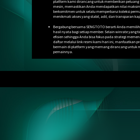
platform kami dirancang untuk memberikan peluang k
mesin, memastikan Anda mendapatkan nilai maksimal
berkomitmen untuk selalu memperbarui koleksi perma
menikmati akses yang stabil, adil, dan transparan kap
Bergabung bersama SENGTOTO berarti Anda memilih
hasil nyata bagi setiap member. Selain winrate yang t
efisien sehingga Anda bisa fokus pada strategi mem
daftar melalui link resmi kami hari ini, manfaatkan 
bermain di platform yang memang dirancang untuk 
pemainnya.