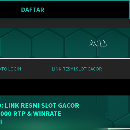
DAFTAR
OTO LOGIN
LINK RESMI SLOT GACOR
: LINK RESMI SLOT GACOR
5000 RTP & WINRATE
I