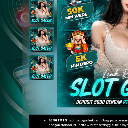
SENGTOTO
hadir sebagai link resmi bagi para pema
dengan standar RTP serta winrate tertinggi di kelasn