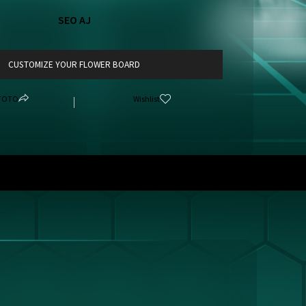
SEO AJ
CUSTOMIZE YOUR FLOWER BOARD
TOTO
Wishlist