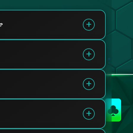
?
esin untuk memberikan standar RTP
ap pemain.
mendapatkan akses penuh ke seluruh
fokus sepenuhnya pada strategi bermain
an transparan, serta komitmen untuk