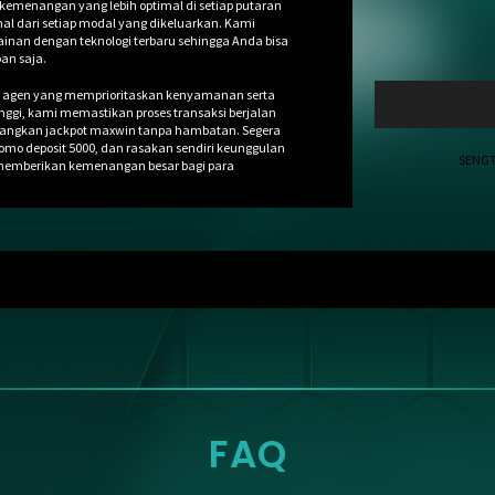
emenangan yang lebih optimal di setiap putaran
 dari setiap modal yang dikeluarkan. Kami
inan dengan teknologi terbaru sehingga Anda bisa
an saja.
 agen yang memprioritaskan kenyamanan serta
inggi, kami memastikan proses transaksi berjalan
enangkan jackpot maxwin tanpa hambatan. Segera
promo deposit 5000, dan rasakan sendiri keunggulan
SENG
memberikan kemenangan besar bagi para
FAQ